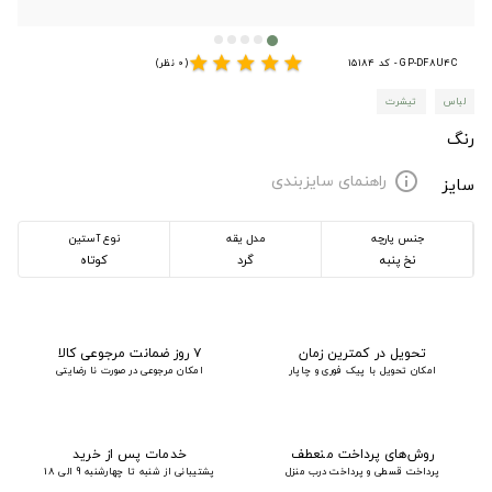
star
star
star
star
star
GP-DF8U4C - کد 15184
(0 نظر)
لباس
تیشرت
رنگ
راهنمای سایزبندی
info
سایز
جنس پارچه
مدل یقه
نوع آستین
نخ پنبه
گرد
کوتاه
تحویل در کمترین زمان
۷ روز ضمانت مرجوعی کالا
امکان تحویل با پیک فوری و چاپار
امکان مرجوعی در صورت نا رضایتی
روش‌های پرداخت منعطف
خدمات پس از خرید
پرداخت قسطی و پرداخت درب منزل
پشتیبانی از شنبه تا چهارشنبه 9 الی 18