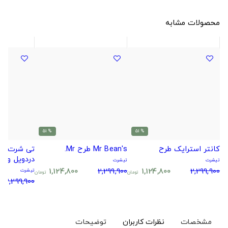
محصولات مشابه
% 51
% 51
کانتر استرایک طرح
Mr Bean's طرح Mr.
تی شرت درد
دردویل و پا
تیشرت
تیشرت
1,124,800
2,299,900
1,124,800
2,299,900
تیشرت
تومان
تومان
2,299,900
مشخصات
نظرات کاربران
توضیحات