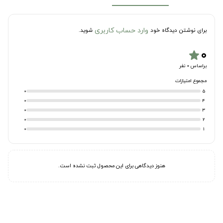
وارد حساب کاربری
برای نوشتن دیدگاه خود
شوید.
۰
star
براساس 0 نفر
مجموع امتیازات
0
5
0
4
0
3
0
2
0
1
هنوز دیدگاهی برای این محصول ثبت نشده است.