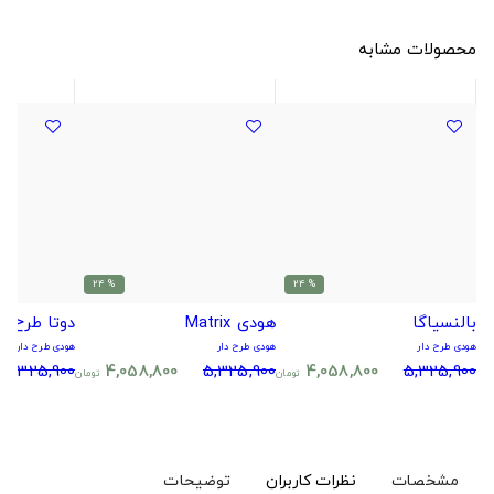
محصولات مشابه
% 24
% 24
بالنسیاگا
هودی Matrix
دوتا طرح لوگو 2
هودی طرح دار
هودی طرح دار
هودی طرح دار
5,325,900
4,058,800
5,325,900
4,058,800
5,325,900
تومان
تومان
مشخصات
نظرات کاربران
توضیحات