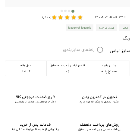
star
star
star
star
star
GP-DF8Y4C - کد 24005
(0 نظر)
لباس
هودی طرح دار
league of legends
رنگ
راهنمای سایزبندی
info
سایز لباس
جنس پارچه
تنخور لباس (نسبت به سایز)
مدل یقه
سه نخ پنبه
آزاد
کلاه‌دار
تحویل در کمترین زمان
۷ روز ضمانت مرجوعی کالا
امکان تحویل با پیک فوری و چاپار
امکان مرجوعی در صورت نا رضایتی
روش‌های پرداخت منعطف
خدمات پس از خرید
پرداخت قسطی و پرداخت درب منزل
پشتیبانی از شنبه تا چهارشنبه 9 الی 18