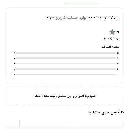
وارد حساب کاربری
برای نوشتن دیدگاه خود
شوید.
۰
star
براساس 0 نفر
مجموع امتیازات
0
5
0
4
0
3
0
2
0
1
هنوز دیدگاهی برای این محصول ثبت نشده است.
کالکشن های مشابه