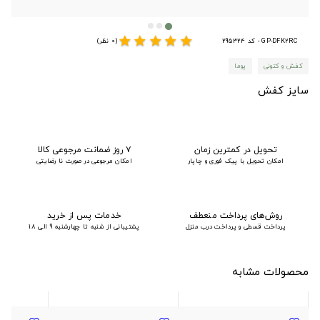
star
star
star
star
star
GP-DFK2RC - کد 295324
(0 نظر)
کفش و کتونی
پوما
سایز کفش
تحویل در کمترین زمان
۷ روز ضمانت مرجوعی کالا
امکان تحویل با پیک فوری و چاپار
امکان مرجوعی در صورت نا رضایتی
روش‌های پرداخت منعطف
خدمات پس از خرید
پرداخت قسطی و پرداخت درب منزل
پشتیبانی از شنبه تا چهارشنبه 9 الی 18
محصولات مشابه