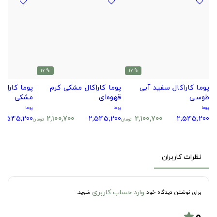
% 17
% 17
پوما کاراکال سفید آبی
پوما کاراکال مشکی کرم
پوما کاراک
طوسی
قهوه‌ای
مشکی
پوما
پوما
پوما
2,545,200
2,100,700
2,545,200
2,100,700
2,545,200
تومان
تومان
نظرات کاربران
وارد حساب کاربری
برای نوشتن دیدگاه خود
شوید.
۰
star