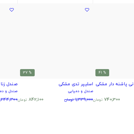
% 37
% 41
نی پاشنه دار مشکی
اسلیپر تدی مشکی
صندل زنا
صندل و دمپایی
صندل و دمپ
1,244,300
842,100
1,339,000
740,300
تومان
تومان
تومان