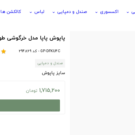
ی
اکسسوری
صندل و دمپایی
لباس
کالکشن ها
keyboard_arrow_down
keyboard_arrow_down
keyboard_arrow_down
keyboard_arrow_down
پاپوش پاپا مدل خرگوشی ط
GP-DFKU4C - کد 294869
r
star
صندل و دمپایی
سایز پاپوش
1,715,200
تومان