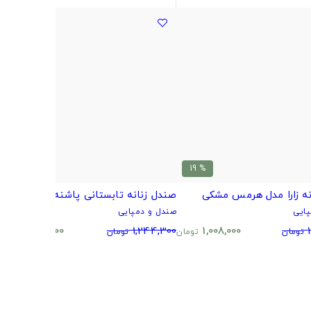
% 41
% 19
نه زارا مدل هرمس مشکی
صندل زنانه تابستانی پاشنه دار کرم
ص
ایی
صندل و دمپایی
ص
0
740,300
1,244,300
1,008,000
تومان
تومان
تومان
تومان