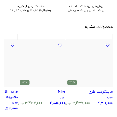
روش‌های پرداخت منعطف
خدمات پس از خرید
پرداخت قسطی و پرداخت درب منزل
پشتیبانی از شنبه تا چهارشنبه 9 الی 18
محصولات مشابه
% 24
% 24
ماینکرفت طرح
Nike
دفترچه مر
دورس
دورس
3,437,000
4,510,000
3,437,000
4,510,000
دورس
تومان
تومان
4,510,000