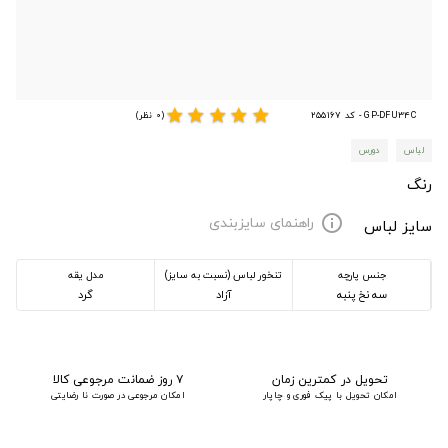
star
star
star
star
star
GP-DFU34C - کد 255167
(0 نظر)
لباس
دورس
رنگ
راهنمای سایزبندی
info
سایز لباس
جنس پارچه
تنخور لباس (نسبت به سایز)
مدل یقه
سه نخ پنبه
آزاد
گرد
تحویل در کمترین زمان
۷ روز ضمانت مرجوعی کالا
امکان تحویل با پیک فوری و چاپار
امکان مرجوعی در صورت نا رضایتی