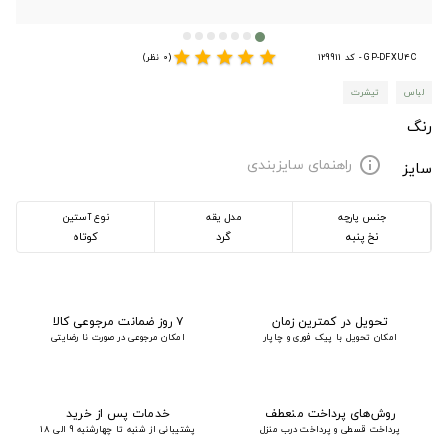
star
star
star
star
star
GP-DFXU4C - کد 129911
(0 نظر)
لباس
تیشرت
رنگ
راهنمای سایزبندی
info
سایز
جنس پارچه
مدل یقه
نوع آستین
نخ پنبه
گرد
کوتاه
تحویل در کمترین زمان
۷ روز ضمانت مرجوعی کالا
امکان تحویل با پیک فوری و چاپار
امکان مرجوعی در صورت نا رضایتی
روش‌های پرداخت منعطف
خدمات پس از خرید
پرداخت قسطی و پرداخت درب منزل
پشتیبانی از شنبه تا چهارشنبه 9 الی 18