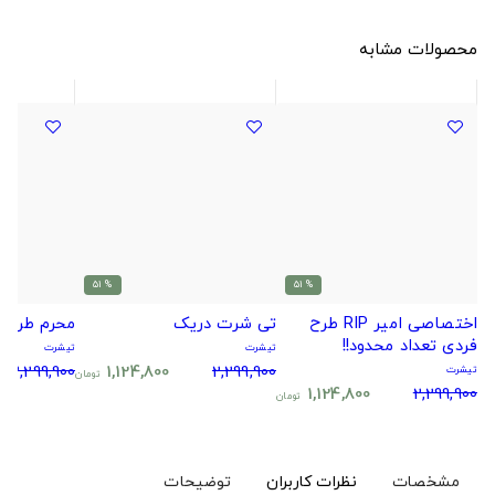
محصولات مشابه
% 51
% 51
اختصاصی امیر RIP طرح
تی شرت دریک
محرم طرح 
فردی تعداد محدود!!
تیشرت
تیشرت
2,299,900
1,124,800
2,299,900
تیشرت
تومان
1,124,800
2,299,900
تومان
مشخصات
نظرات کاربران
توضیحات