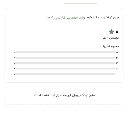
وارد حساب کاربری
برای نوشتن دیدگاه خود
شوید.
۰
star
براساس 0 نفر
مجموع امتیازات
0
5
0
4
0
3
0
2
0
1
هنوز دیدگاهی برای این محصول ثبت نشده است.