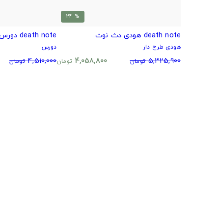
% 24
death note هودی دث نوت
death note دورس انیمه دفترچه مرگ
هودی طرح دار
دورس
4,510,000
4,058,800
5,325,900
تومان
تومان
تومان