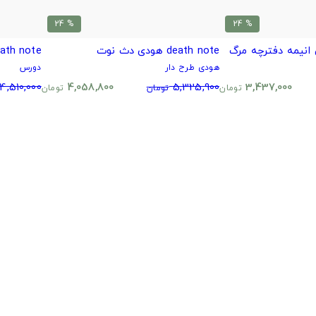
% 24
% 24
death note هودی دث نوت
death note دورس انیمه دفت
هودی طرح دار
دورس
4,510,000
4,058,800
5,325,900
3,437,000
تومان
تومان
تومان