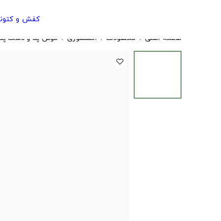
کفش و کتون
صفحه اصلی
محصولات
اکسسوری
موس پد و دسک پد