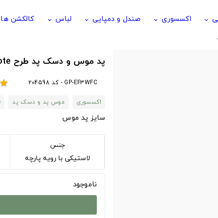
ی
اکسسوری
صندل و دمپایی
لباس
کالکشن ها
keyboard_arrow_down
keyboard_arrow_down
keyboard_arrow_down
keyboard_arrow_down
پد موس و دسک پد طرح Death note دفترچه مرگ God of the New World
GP-EF3WFC - کد 204598
star
اکسسوری
موس پد و دسک پد
e
سایز پد موس
جنس
لاستیکی با رویه پارچه
ناموجود