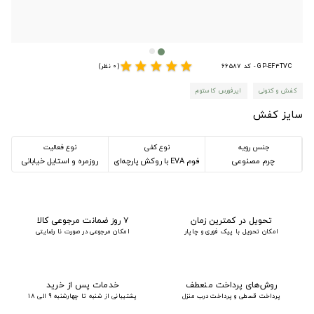
star
star
star
star
star
GP-EF4TVC - کد 66587
(0 نظر)
کفش و کتونی
ایرفورس کاستوم
سایز کفش
جنس رویه
نوع کفی
نوع فعالیت
چرم مصنوعی
فوم EVA با روکش پارچه‌ای
روزمره و استایل خیابانی
تحویل در کمترین زمان
۷ روز ضمانت مرجوعی کالا
امکان تحویل با پیک فوری و چاپار
امکان مرجوعی در صورت نا رضایتی
روش‌های پرداخت منعطف
خدمات پس از خرید
پرداخت قسطی و پرداخت درب منزل
پشتیبانی از شنبه تا چهارشنبه 9 الی 18