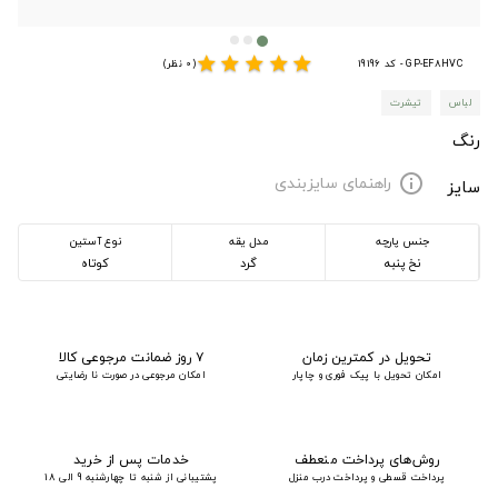
star
star
star
star
star
GP-EF8HVC - کد 19196
(0 نظر)
لباس
تیشرت
رنگ
راهنمای سایزبندی
info
سایز
جنس پارچه
مدل یقه
نوع آستین
نخ پنبه
گرد
کوتاه
تحویل در کمترین زمان
۷ روز ضمانت مرجوعی کالا
امکان تحویل با پیک فوری و چاپار
امکان مرجوعی در صورت نا رضایتی
روش‌های پرداخت منعطف
خدمات پس از خرید
پرداخت قسطی و پرداخت درب منزل
پشتیبانی از شنبه تا چهارشنبه 9 الی 18