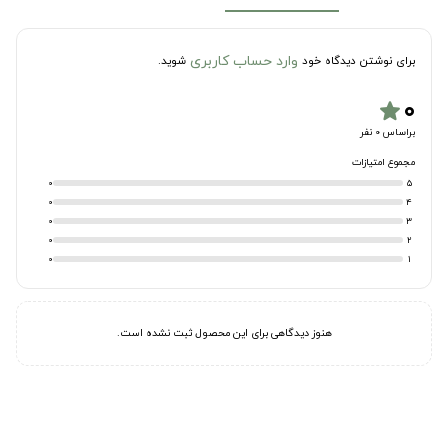
وارد حساب کاربری
برای نوشتن دیدگاه خود
شوید.
۰
star
براساس 0 نفر
مجموع امتیازات
0
5
0
4
0
3
0
2
0
1
هنوز دیدگاهی برای این محصول ثبت نشده است.