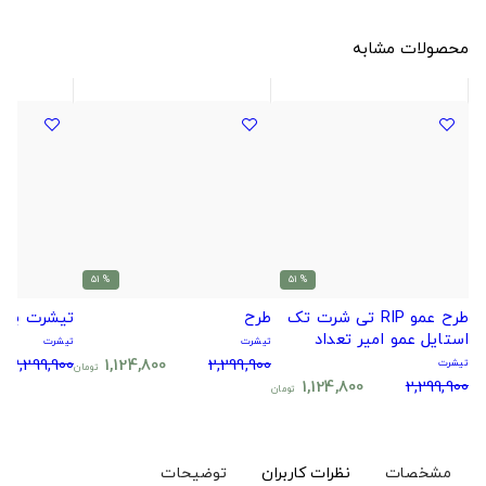
محصولات مشابه
% 51
% 51
طرح عمو RIP تی شرت تک
طرح
تیشرت بو
استایل عمو امیر تعداد
تیشرت
تیشرت
محدود!!!
2,299,900
1,124,800
2,299,900
تیشرت
تومان
1,124,800
2,299,900
تومان
مشخصات
نظرات کاربران
توضیحات