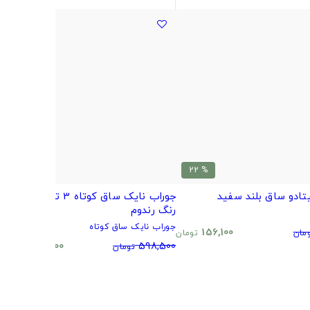
% 20
% 22
تادو ساق بلند سفید
جوراب نایک ساق کوتاه 3 تایی طرح و
ب
رنگ رندوم
م
جوراب نایک ساق کوتاه
0
156,100
مان
تومان
480,500
598,500
تومان
تومان