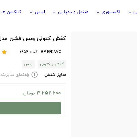
ی
اکسسوری
صندل و دمپایی
لباس
کالکشن ها
keyboard_arrow_down
keyboard_arrow_down
keyboard_arrow_down
keyboard_arrow_down
کفش کتونی ونس فشن مدل Z1975 کرم مش
GP-EFKAVC - کد 295410
r
star
کفش و کتونی
ونس
سایز کفش
راهنمای سایزبند
info
3,252,600
تومان