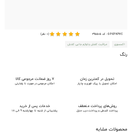
star
star
star
star
star
GP-EFKPVC - کد 295505
(0 نظر)
اکسسوری
مراقبت کفش و لوازم جانبی کفش
رنگ
تحویل در کمترین زمان
۷ روز ضمانت مرجوعی کالا
امکان تحویل با پیک فوری و چاپار
امکان مرجوعی در صورت نا رضایتی
روش‌های پرداخت منعطف
خدمات پس از خرید
پرداخت قسطی و پرداخت درب منزل
پشتیبانی از شنبه تا چهارشنبه 9 الی 18
محصولات مشابه