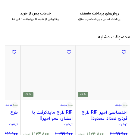
روش‌های پرداخت منعطف
خدمات پس از خرید
پرداخت قسطی و پرداخت درب منزل
پشتیبانی از شنبه تا چهارشنبه 9 الی 18
محصولات مشابه
% 51
% 51
دوخط
دوخط
دوخط
اختصاصی امیر RIP طرح
RIP طرح ماینکرفت با
طرح
فردی تعداد محدود!!
امضای عمو امیر!!
تیشرت
تیشرت
تیشرت
2,299,900
1,124,800
2,299,900
1,124,800
2,299,900
تومان
تومان