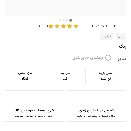
star
star
star
star
star
GP-FF32HH - کد 224096
(0 نظر)
لباس
تیشرت
رنگ
راهنمای سایزبندی
info
سایز
جنس پارچه
مدل یقه
نوع آستین
نخ پنبه
گرد
کوتاه
تحویل در کمترین زمان
۷ روز ضمانت مرجوعی کالا
امکان تحویل با پیک فوری و چاپار
امکان مرجوعی در صورت نارضایتی