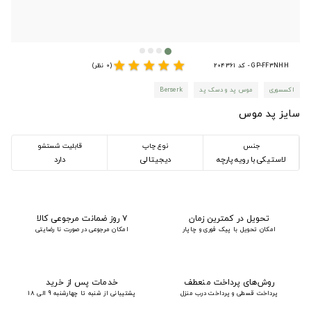
star
star
star
star
star
GP-FF3NHH - کد 204361
(0 نظر)
اکسسوری
موس پد و دسک پد
Berserk
سایز پد موس
جنس
نوع چاپ
قابلیت شستشو
لاستیکی با رویه پارچه
دیجیتالی
دارد
تحویل در کمترین زمان
۷ روز ضمانت مرجوعی کالا
امکان تحویل با پیک فوری و چاپار
امکان مرجوعی در صورت نا رضایتی
روش‌های پرداخت منعطف
خدمات پس از خرید
پرداخت قسطی و پرداخت درب منزل
پشتیبانی از شنبه تا چهارشنبه 9 الی 18