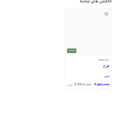
کالکشن های مشابه
% 24
دوخط
طرح
دورس
3,437,000
4,510,000
تومان