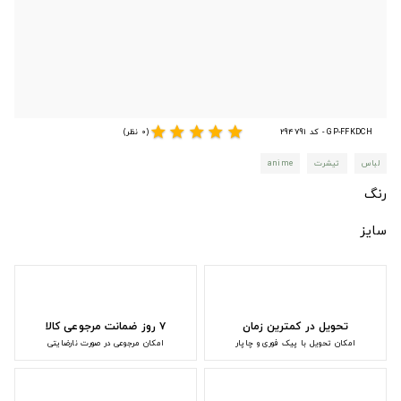
star
star
star
star
star
GP-FFKDCH - کد 294791
(0 نظر)
لباس
تیشرت
anime
رنگ
سایز
تحویل در کمترین زمان
۷ روز ضمانت مرجوعی کالا
امکان تحویل با پیک فوری و چاپار
امکان مرجوعی در صورت نارضایتی