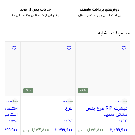
روش‌های پرداخت منعطف
خدمات پس از خرید
پرداخت قسطی و پرداخت درب منزل
پشتیبانی از شنبه تا چهارشنبه 9 الی 18
محصولات مشابه
% 51
% 51
دوخط
دوخط
دوخط
تیشرت RIP طرح بتمن
طرح
مشکی سفید
استامبل گ
محدود!!
تیشرت
تیشرت
تیشرت
2,299,900
1,124,800
2,299,900
1,124,800
2,299,900
تومان
تومان