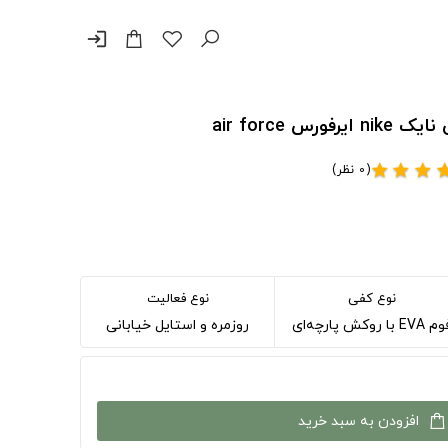
login
 air force
(0 نظر)
star
star
star
st
نوع کفی
نوع فعالیت
EVA با روکش پارچه‌ای
روزمره و استایل خیابانی
افزودن به سبد خرید