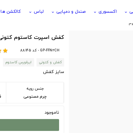
ی
اکسسوری
صندل و دمپایی
لباس
کالکشن ها
keyboard_arrow_down
keyboard_arrow_down
keyboard_arrow_down
keyboard_arrow_down
م
کفش اسپرت کاستوم کتونی نایک nike ایرفورس
GP-FFN2CH - کد 88145
ar
star
کفش و کتونی
ایرفورس کاستوم
سایز کفش
جنس رویه
چرم مصنوعی
فوم 
ناموجود