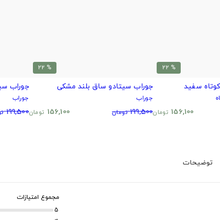
% 22
% 22
وتاه سفید
جوراب سیتادو ساق بلند مشکی
جوراب سی
ه
جوراب
جوراب
199,500
156,100
199,500
156,100
تومان
تومان
تومان
تو
توضیحات
مجموع امتیازات
5