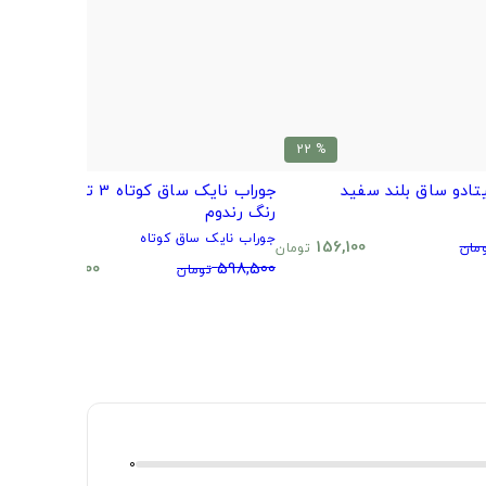
% 20
% 22
تادو ساق بلند سفید
جوراب نایک ساق کوتاه 3 تایی طرح و
ب
رنگ رندوم
م
جوراب نایک ساق کوتاه
0
156,100
مان
تومان
480,500
598,500
تومان
تومان
0