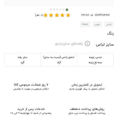
star
star
star
star
star
GP-FFU4HH - کد 246162
(0 نظر)
لباس
دورس
Ateez
رنگ
راهنمای سایزبندی
info
سایز لباس
جنس پارچه
تنخور لباس (نسبت به سایز)
مدل یقه
سه نخ پنبه
آزاد
گرد
تحویل در کمترین زمان
۷ روز ضمانت مرجوعی کالا
امکان تحویل با پیک فوری و چاپار
امکان مرجوعی در صورت نا رضایتی
روش‌های پرداخت منعطف
خدمات پس از خرید
پرداخت قسطی و پرداخت درب منزل
پشتیبانی از شنبه تا چهارشنبه 9 الی 18