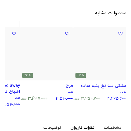
محصولات مشابه
% 24
% 24
مشکی سه نخ پنبه ساده
طرح
اشباح تک 
دورس
دورس
3,437,000
4,510,000
3,250,700
4,265,600
دورس
تومان
تومان
4,510,000
مشخصات
نظرات کاربران
توضیحات