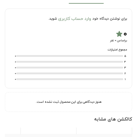
وارد حساب کاربری
برای نوشتن دیدگاه خود
شوید.
۰
star
براساس 0 نفر
مجموع امتیازات
0
5
0
4
0
3
0
2
0
1
هنوز دیدگاهی برای این محصول ثبت نشده است.
کالکشن های مشابه