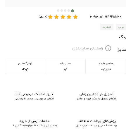
star
star
star
star
star
GP-FFWNHH - کد 100958
(0 نظر)
لباس
تیشرت
رنگ
راهنمای سایزبندی
info
سایز
جنس پارچه
مدل یقه
نوع آستین
نخ پنبه
گرد
کوتاه
تحویل در کمترین زمان
۷ روز ضمانت مرجوعی کالا
امکان تحویل با پیک فوری و چاپار
امکان مرجوعی در صورت نا رضایتی
روش‌های پرداخت منعطف
خدمات پس از خرید
پرداخت قسطی و پرداخت درب منزل
پشتیبانی از شنبه تا چهارشنبه 9 الی 18