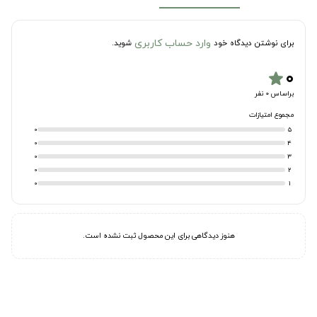
وارد حساب کاربری
برای نوشتن دیدگاه خود
شوید.
۰
star
براساس 0 نفر
مجموع امتیازات
0
5
0
4
0
3
0
2
0
1
هنوز دیدگاهی برای این محصول ثبت نشده است.