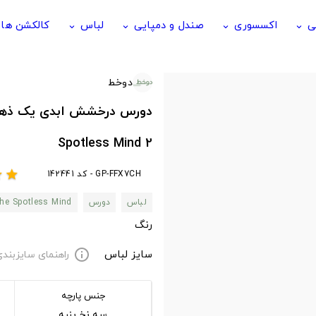
ی
اکسسوری
صندل و دمپایی
لباس
کالکشن ها
keyboard_arrow_down
keyboard_arrow_down
keyboard_arrow_down
keyboard_arrow_down
دوخط
Spotless Mind 2
GP-FFX7CH - کد 142441
ar
star
لباس
دورس
the Spotless Mind
رنگ
سایز لباس
راهنمای سایزبند
info
جنس پارچه
سه نخ پنبه