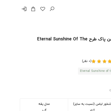
login
دورس درخشش ابدی یک ذهن پاک طرح Eternal Sunshine Of The
(0 نظر)
star
star
star
st
Eternal Sunshine of 
ی
تنخور لباس (نسبت به سایز)
مدل یقه
آزاد
گرد