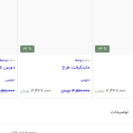
% 24
% 24
دوخط
دوخط
ماینکرفت طرح
دورس Ateez
دورس
دورس
,510,000
3,437,000
4,510,000
3,437,000
تومان
تومان
تومان
توضیحات
مجموع امتیازات