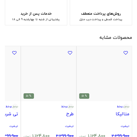
روش‌های پرداخت منعطف
خدمات پس از خرید
پرداخت قسطی و پرداخت درب منزل
پشتیبانی از شنبه تا چهارشنبه 9 الی 18
محصولات مشابه
% 51
% 51
دوخط
دوخط
دوخط
متالیکا
طرح
تی شرت ب
تیشرت
تیشرت
تیشرت
2,299,900
1,124,800
2,299,900
1,124,800
2,299,900
تومان
تومان