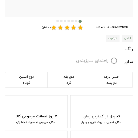
star
star
star
star
star
GP-FFXNCH - کد 124006
(0 نظر)
لباس
تیشرت
رنگ
راهنمای سایزبندی
info
سایز
جنس پارچه
مدل یقه
نوع آستین
نخ پنبه
گرد
کوتاه
تحویل در کمترین زمان
۷ روز ضمانت مرجوعی کالا
امکان تحویل با پیک فوری و چاپار
امکان مرجوعی در صورت نارضایتی