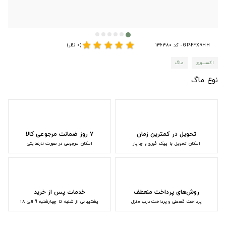
star
star
star
star
star
GP-FFXRHH - کد 136480
(0 نظر)
اکسسوری
ماگ
نوع ماگ
تحویل در کمترین زمان
۷ روز ضمانت مرجوعی کالا
امکان تحویل با پیک فوری و چاپار
امکان مرجوعی در صورت نارضایتی
روش‌های پرداخت منعطف
خدمات پس از خرید
پرداخت قسطی و پرداخت درب منزل
پشتیبانی از شنبه تا چهارشنبه 9 الی 18