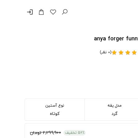
login
(0 نظر)
star
star
star
star
مدل یقه
نوع آستین
گرد
کوتاه
2,299,900 تومان
52٪ تخفیف