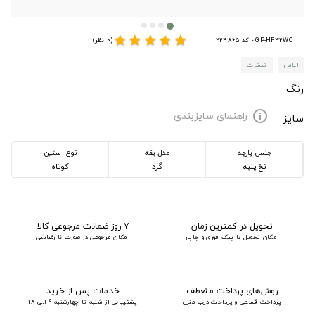
star
star
star
star
star
GP-HF32WC - کد 224865
(0 نظر)
لباس
تیشرت
رنگ
راهنمای سایزبندی
info
سایز
جنس پارچه
مدل یقه
نوع آستین
نخ پنبه
گرد
کوتاه
تحویل در کمترین زمان
۷ روز ضمانت مرجوعی کالا
امکان تحویل با پیک فوری و چاپار
امکان مرجوعی در صورت نا رضایتی
روش‌های پرداخت منعطف
خدمات پس از خرید
پرداخت قسطی و پرداخت درب منزل
پشتیبانی از شنبه تا چهارشنبه 9 الی 18