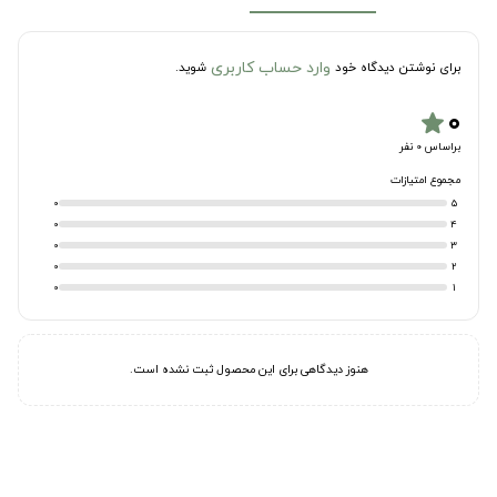
وارد حساب کاربری
برای نوشتن دیدگاه خود
شوید.
۰
star
براساس 0 نفر
مجموع امتیازات
0
5
0
4
0
3
0
2
0
1
هنوز دیدگاهی برای این محصول ثبت نشده است.