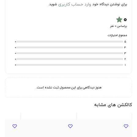
وارد حساب کاربری
برای نوشتن دیدگاه خود
شوید.
۰
star
براساس 0 نفر
مجموع امتیازات
0
5
0
4
0
3
0
2
0
1
هنوز دیدگاهی برای این محصول ثبت نشده است.
کالکشن های مشابه