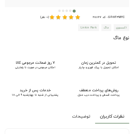
star
star
star
star
star
GP-HF3MYC - کد 218167
(0 نظر)
اکسسوری
ماگ
Linkin Park
نوع ماگ
تحویل در کمترین زمان
۷ روز ضمانت مرجوعی کالا
امکان تحویل با پیک فوری و چاپار
امکان مرجوعی در صورت نا رضایتی
روش‌های پرداخت منعطف
خدمات پس از خرید
پرداخت قسطی و پرداخت درب منزل
پشتیبانی از شنبه تا چهارشنبه 9 الی 18
نظرات کاربران
توضیحات