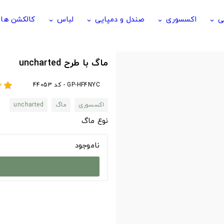
ی
اکسسوری
صندل و دمپایی
لباس
کالکشن ها
keyboard_arrow_down
keyboard_arrow_down
keyboard_arrow_down
keyboard_arrow_down
ماگ با طرح uncharted
GP-HF4NYC - کد 44053
r
star
اکسسوری
ماگ
uncharted
نوع ماگ
ناموجود