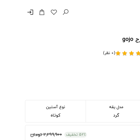
login
go
(0 نظر)
star
star
star
sta
مدل یقه
نوع آستین
گرد
کوتاه
2,299,900 تومان
52٪ تخفیف