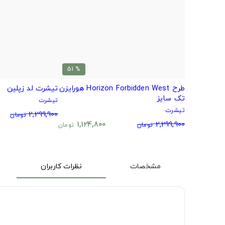
% 51
طرح Horizon Forbidden West هورایزن
تیشرت لد زپلین
تک سایز
تیشرت
تیشرت
2,299,900
تومان
1,124,800
2,299,900
تومان
تومان
مشخصات
نظرات کاربران