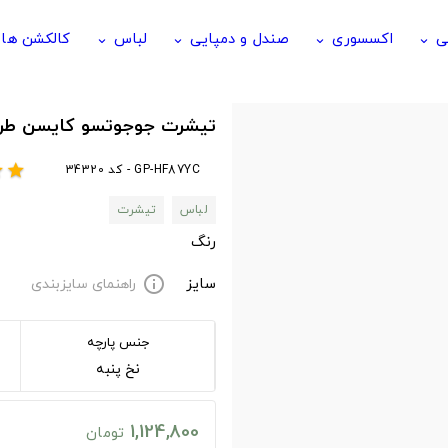
ی
اکسسوری
صندل و دمپایی
لباس
کالکشن ها
keyboard_arrow_down
keyboard_arrow_down
keyboard_arrow_down
keyboard_arrow_down
تیشرت جوجوتسو کایسن طرح jo
GP-HF87YC - کد 34320
r
star
لباس
تیشرت
رنگ
سایز
راهنمای سایزبندی
info
جنس پارچه
نخ پنبه
1,124,800
تومان