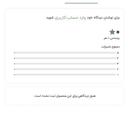
وارد حساب کاربری
برای نوشتن دیدگاه خود
شوید.
۰
star
براساس 0 نفر
مجموع امتیازات
0
5
0
4
0
3
0
2
0
1
هنوز دیدگاهی برای این محصول ثبت نشده است.