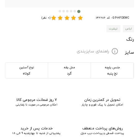
star
star
star
star
star
GP-HFDEWC - کد 146686
(0 نظر)
لباس
تیشرت
رنگ
راهنمای سایزبندی
info
سایز
جنس پارچه
مدل یقه
نوع آستین
نخ پنبه
گرد
کوتاه
تحویل در کمترین زمان
۷ روز ضمانت مرجوعی کالا
امکان تحویل با پیک فوری و چاپار
امکان مرجوعی در صورت نا رضایتی
روش‌های پرداخت منعطف
خدمات پس از خرید
پرداخت قسطی و پرداخت درب منزل
پشتیبانی از شنبه تا چهارشنبه 9 الی 18