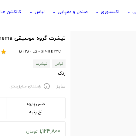
ی
اکسسوری
صندل و دمپایی
لباس
کالکشن ها
keyboard_arrow_down
keyboard_arrow_down
keyboard_arrow_down
keyboard_arrow_down
تیشرت گروه موسیقی anathema آناتما Anathema Classic
GP-HFDYYC - کد 182280
r
star
لباس
تیشرت
رنگ
سایز
راهنمای سایزبندی
info
جنس پارچه
نخ پنبه
1,124,800
تومان