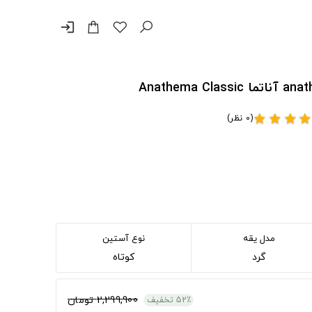
login
(0 نظر)
star
star
star
sta
مدل یقه
نوع آستین
گرد
کوتاه
2,299,900 تومان
52٪ تخفیف