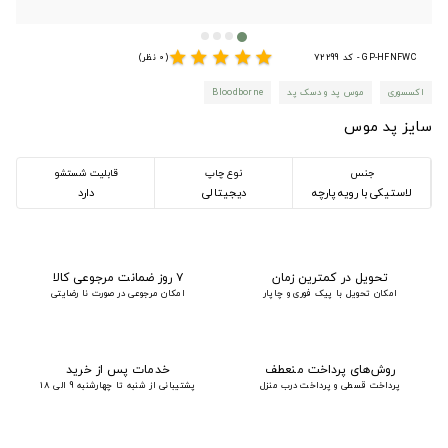
star
star
star
star
star
GP-HFNFWC - کد 72299
(0 نظر)
اکسسوری
موس پد و دسک پد
Bloodborne
سایز پد موس
جنس
نوع چاپ
قابلیت شستشو
لاستیکی با رویه پارچه
دیجیتالی
دارد
تحویل در کمترین زمان
۷ روز ضمانت مرجوعی کالا
امکان تحویل با پیک فوری و چاپار
امکان مرجوعی در صورت نا رضایتی
روش‌های پرداخت منعطف
خدمات پس از خرید
پرداخت قسطی و پرداخت درب منزل
پشتیبانی از شنبه تا چهارشنبه 9 الی 18