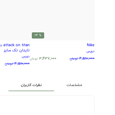
% 24
Nike
itan
تایتان تک سایز
دورس
دورس
3,437,000
4,510,000
تومان
تومان
4,510,000
تومان
مشخصات
نظرات کاربران