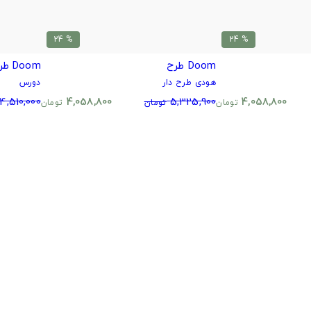
% 24
% 24
Doom طرح
Doom طرح Doom Since 1993
هودی طرح دار
دورس
4,510,000
4,058,800
5,325,900
4,058,800
تومان
تومان
تومان