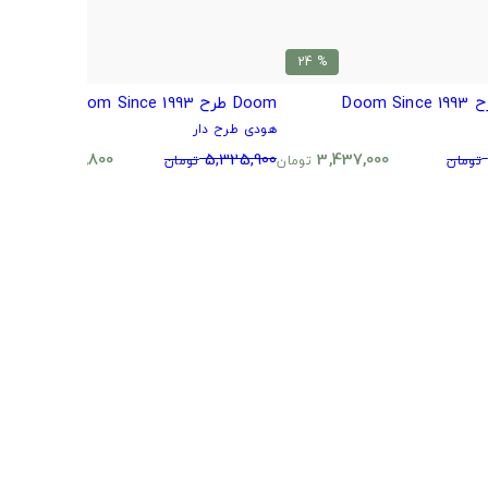
% 24
% 24
Doom طرح Doom Since 1993
m
هودی طرح دار
ه
0
4,058,800
5,325,900
3,437,000
تومان
تومان
تومان
تومان