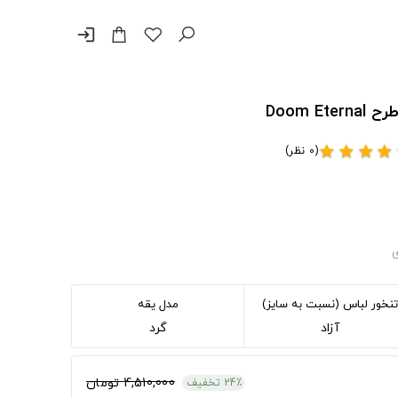
login
(0 نظر)
star
star
star
star
ی
تنخور لباس (نسبت به سایز)
مدل یقه
آزاد
گرد
4,510,000 تومان
24٪ تخفیف