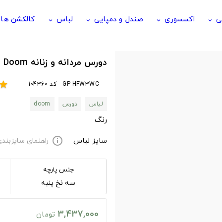
ی
اکسسوری
صندل و دمپایی
لباس
کالکشن ها
keyboard_arrow_down
keyboard_arrow_down
keyboard_arrow_down
keyboard_arrow_down
دورس مردانه و زنانه Doom طرح Doom Eternal
GP-HFW3WC - کد 104360
star
لباس
دورس
doom
رنگ
سایز لباس
راهنمای سایزبند
info
جنس پارچه
سه نخ پنبه
3,437,000
تومان