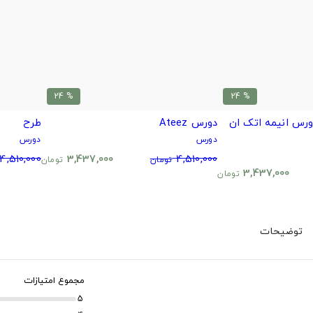
% 24
% 24
attack on t دورس انیمه اتک ان
دورس Ateez
طرح
دورس
دورس
4,510,000
3,437,000
4,510,000
تومان
تومان
3,437,000
تومان
توضیحات
مجموع امتیازات
5