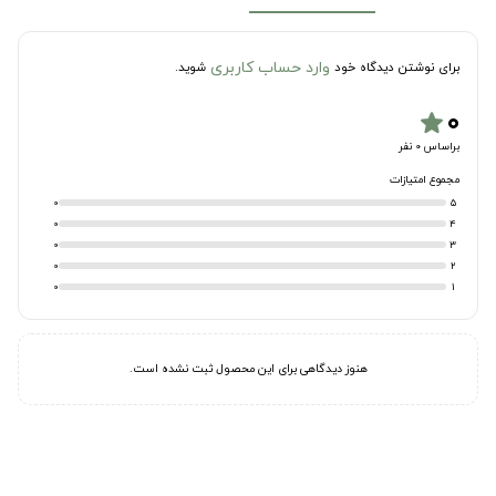
وارد حساب کاربری
برای نوشتن دیدگاه خود
شوید.
۰
star
براساس 0 نفر
مجموع امتیازات
0
5
0
4
0
3
0
2
0
1
هنوز دیدگاهی برای این محصول ثبت نشده است.