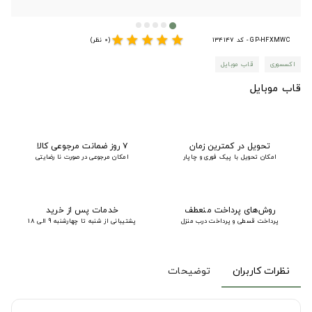
star
star
star
star
star
GP-HFXMWC - کد 134147
(0 نظر)
اکسسوری
قاب موبایل
قاب موبایل
تحویل در کمترین زمان
۷ روز ضمانت مرجوعی کالا
امکان تحویل با پیک فوری و چاپار
امکان مرجوعی در صورت نا رضایتی
روش‌های پرداخت منعطف
خدمات پس از خرید
پرداخت قسطی و پرداخت درب منزل
پشتیبانی از شنبه تا چهارشنبه 9 الی 18
نظرات کاربران
توضیحات