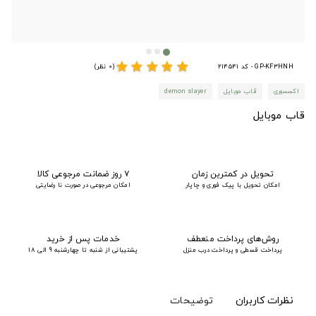
star
star
star
star
star
GP-KF3HNH - کد 214541
(0 نظر)
اکسسوری
قاب موبایل
demon slayer
قاب موبایل
تحویل در کمترین زمان
۷ روز ضمانت مرجوعی کالا
امکان تحویل با پیک فوری و چاپار
امکان مرجوعی در صورت نا رضایتی
روش‌های پرداخت منعطف
خدمات پس از خرید
پرداخت قسطی و پرداخت درب منزل
پشتیبانی از شنبه تا چهارشنبه 9 الی 18
نظرات کاربران
توضیحات