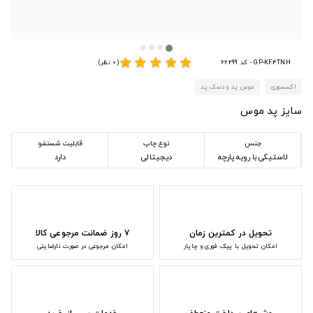
star
star
star
star
star
GP-KF4TNH - کد 66299
(0 نظر)
اکسسوری
موس پد و دسک پد
سایز پد موس
جنس
نوع چاپ
قابلیت شستشو
لاستیکی با رویه پارچه
دیجیتالی
دارد
تحویل در کمترین زمان
۷ روز ضمانت مرجوعی کالا
امکان تحویل با پیک فوری و چاپار
امکان مرجوعی در صورت نارضایتی