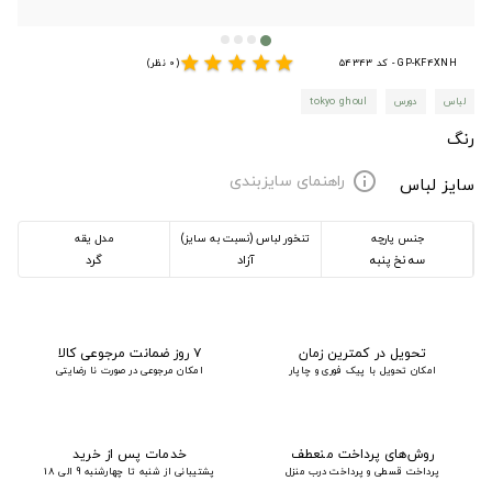
star
star
star
star
star
GP-KF4XNH - کد 54343
(0 نظر)
لباس
دورس
tokyo ghoul
رنگ
راهنمای سایزبندی
info
سایز لباس
جنس پارچه
تنخور لباس (نسبت به سایز)
مدل یقه
سه نخ پنبه
آزاد
گرد
تحویل در کمترین زمان
۷ روز ضمانت مرجوعی کالا
امکان تحویل با پیک فوری و چاپار
امکان مرجوعی در صورت نا رضایتی
روش‌های پرداخت منعطف
خدمات پس از خرید
پرداخت قسطی و پرداخت درب منزل
پشتیبانی از شنبه تا چهارشنبه 9 الی 18