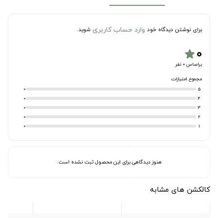
وارد حساب کاربری
برای نوشتن دیدگاه خود
شوید.
۰
star
براساس 0 نفر
مجموع امتیازات
0
5
0
4
0
3
0
2
0
1
هنوز دیدگاهی برای این محصول ثبت نشده است.
کالکشن های مشابه