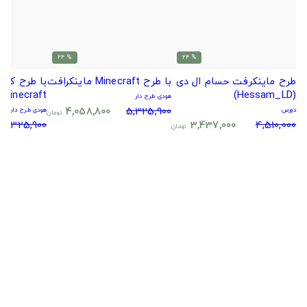
% 24
% 24
طرح ماینکرفت حسام ال دی
با طرح Minecraft ماینکرافت
(Hessam_LD)
Minecraft ماینکرافت
هودی طرح دار
4,058,800
5,325,900
دورس
هودی طرح دار
تومان
5,325,900
3,437,000
4,510,000
تومان