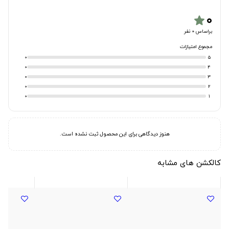
۰
star
براساس 0 نفر
مجموع امتیازات
0
5
0
4
0
3
0
2
0
1
هنوز دیدگاهی برای این محصول ثبت نشده است.
کالکشن های مشابه