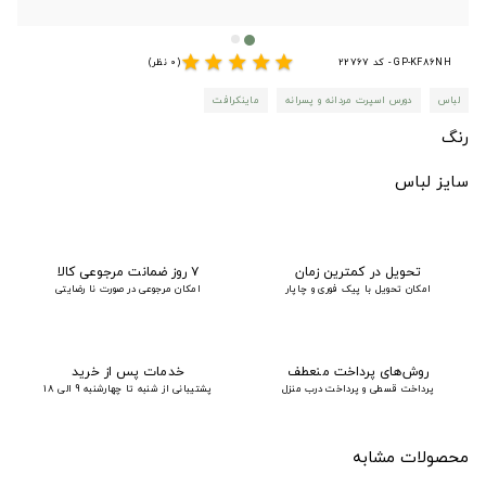
star
star
star
star
star
GP-KF86NH - کد 22767
(0 نظر)
لباس
دورس اسپرت مردانه و پسرانه
ماینکرافت
رنگ
سایز لباس
تحویل در کمترین زمان
۷ روز ضمانت مرجوعی کالا
امکان تحویل با پیک فوری و چاپار
امکان مرجوعی در صورت نا رضایتی
روش‌های پرداخت منعطف
خدمات پس از خرید
پرداخت قسطی و پرداخت درب منزل
پشتیبانی از شنبه تا چهارشنبه 9 الی 18
محصولات مشابه