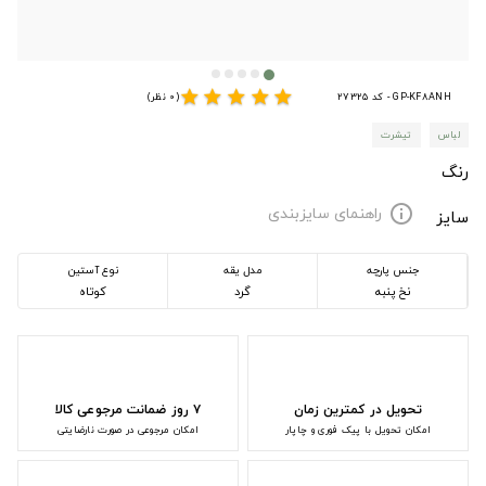
star
star
star
star
star
GP-KF8ANH - کد 27325
(0 نظر)
لباس
تیشرت
رنگ
راهنمای سایزبندی
info
سایز
جنس پارچه
مدل یقه
نوع آستین
نخ پنبه
گرد
کوتاه
تحویل در کمترین زمان
۷ روز ضمانت مرجوعی کالا
امکان تحویل با پیک فوری و چاپار
امکان مرجوعی در صورت نارضایتی