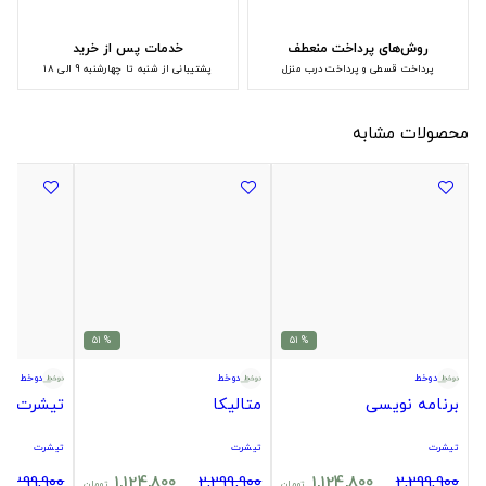
روش‌های پرداخت منعطف
خدمات پس از خرید
پرداخت قسطی و پرداخت درب منزل
پشتیبانی از شنبه تا چهارشنبه 9 الی 18
محصولات مشابه
% 51
% 51
دوخط
دوخط
دوخط
برنامه نویسی
متالیکا
تیشرت بر
تیشرت
تیشرت
تیشرت
2,299,900
1,124,800
2,299,900
1,124,800
2,299,900
تومان
تومان