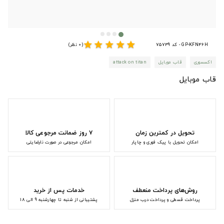
star
star
star
star
star
GP-KFN46H - کد 75739
(0 نظر)
اکسسوری
قاب موبایل
attack on titan
قاب موبایل
تحویل در کمترین زمان
۷ روز ضمانت مرجوعی کالا
امکان تحویل با پیک فوری و چاپار
امکان مرجوعی در صورت نارضایتی
روش‌های پرداخت منعطف
خدمات پس از خرید
پرداخت قسطی و پرداخت درب منزل
پشتیبانی از شنبه تا چهارشنبه 9 الی 18