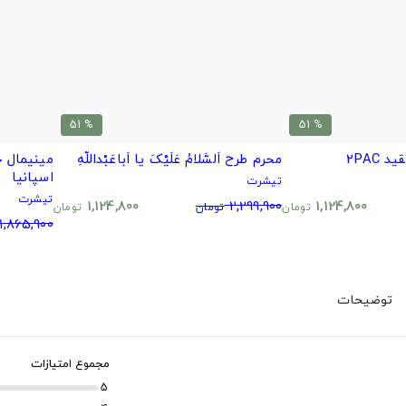
% 51
% 51
2PAC
محرم طرح اَلسَّلامُ عَلَیْکَ یا اَباعَبْداللَّهِ
اسپانیا
تیشرت
تیشرت
1,124,800
2,299,900
1,124,800
تومان
تومان
تومان
1,865,900
توضیحات
مجموع امتیازات
5