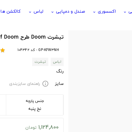
ی
اکسسوری
صندل و دمپایی
لباس
کالکشن ها
keyboard_arrow_down
keyboard_arrow_down
keyboard_arrow_down
keyboard_arrow_down
تیشرت Doom طرح Planet of Doom
GP-KFW3NH - کد 104342
star
لباس
تیشرت
رنگ
سایز
راهنمای سایزبندی
info
جنس پارچه
نخ پنبه
1,124,800
تومان