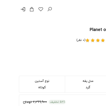
login
(0 نظر)
star
star
star
star
مدل یقه
نوع آستین
گرد
کوتاه
2,299,900 تومان
52٪ تخفیف