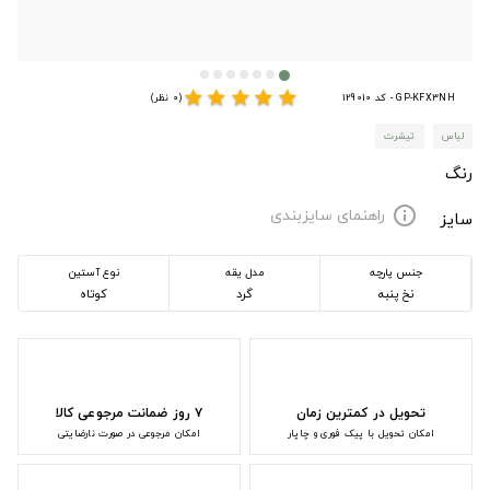
star
star
star
star
star
GP-KFX3NH - کد 129010
(0 نظر)
لباس
تیشرت
رنگ
راهنمای سایزبندی
info
سایز
جنس پارچه
مدل یقه
نوع آستین
نخ پنبه
گرد
کوتاه
تحویل در کمترین زمان
۷ روز ضمانت مرجوعی کالا
امکان تحویل با پیک فوری و چاپار
امکان مرجوعی در صورت نارضایتی