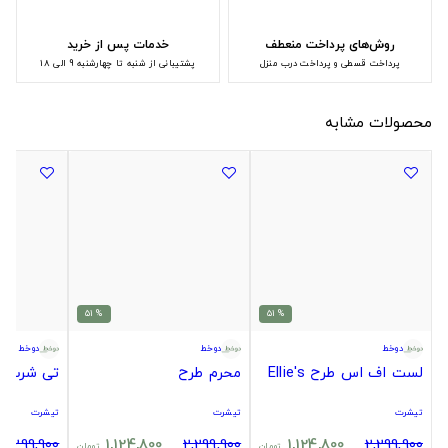
روش‌های پرداخت منعطف
خدمات پس از خرید
پرداخت قسطی و پرداخت درب منزل
پشتیبانی از شنبه تا چهارشنبه 9 الی 18
محصولات مشابه
% 51
% 51
دوخط
دوخط
دوخط
لست اف اس طرح Ellie's
محرم طرح
تی شرت ک
تیشرت
تیشرت
تیشرت
2,299,900
1,124,800
2,299,900
1,124,800
2,299,900
تومان
تومان