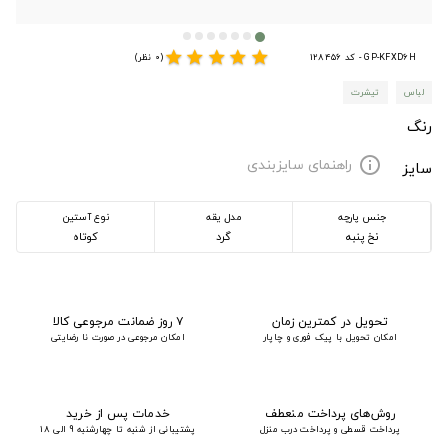
star
star
star
star
star
GP-KFXD6H - کد 128456
(0 نظر)
لباس
تیشرت
رنگ
راهنمای سایزبندی
info
سایز
جنس پارچه
مدل یقه
نوع آستین
نخ پنبه
گرد
کوتاه
تحویل در کمترین زمان
۷ روز ضمانت مرجوعی کالا
امکان تحویل با پیک فوری و چاپار
امکان مرجوعی در صورت نا رضایتی
روش‌های پرداخت منعطف
خدمات پس از خرید
پرداخت قسطی و پرداخت درب منزل
پشتیبانی از شنبه تا چهارشنبه 9 الی 18