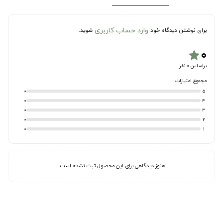
وارد حساب کاربری
برای نوشتن دیدگاه خود
شوید.
۰
star
براساس 0 نفر
مجموع امتیازات
0
5
0
4
0
3
0
2
0
1
هنوز دیدگاهی برای این محصول ثبت نشده است.