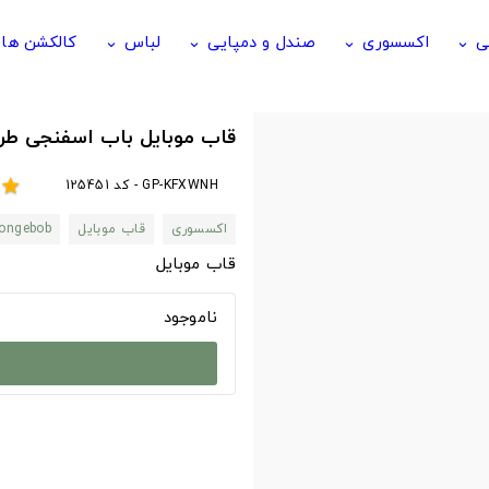
ی
اکسسوری
صندل و دمپایی
لباس
کالکشن ها
keyboard_arrow_down
keyboard_arrow_down
keyboard_arrow_down
keyboard_arrow_down
قاب موبایل باب اسفنجی طرح ankton
GP-KFXWNH - کد 125451
star
اکسسوری
قاب موبایل
ongebob
قاب موبایل
ناموجود