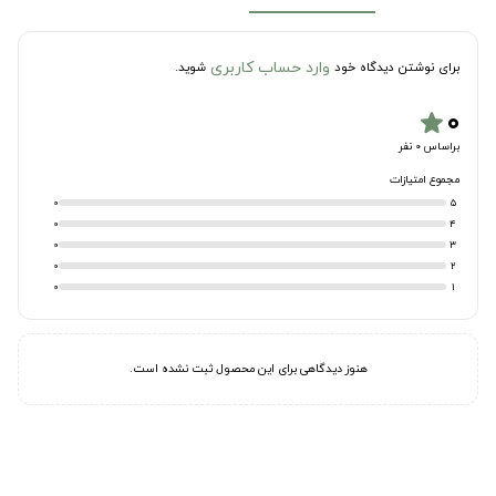
وارد حساب کاربری
برای نوشتن دیدگاه خود
شوید.
۰
star
براساس 0 نفر
مجموع امتیازات
0
5
0
4
0
3
0
2
0
1
هنوز دیدگاهی برای این محصول ثبت نشده است.