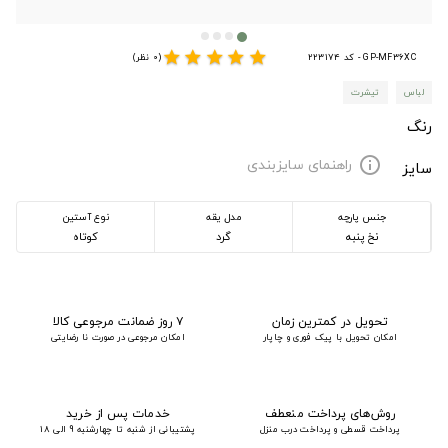
star
star
star
star
star
GP-MF36XC - کد 223174
(0 نظر)
لباس
تیشرت
رنگ
راهنمای سایزبندی
info
سایز
جنس پارچه
مدل یقه
نوع آستین
نخ پنبه
گرد
کوتاه
تحویل در کمترین زمان
۷ روز ضمانت مرجوعی کالا
امکان تحویل با پیک فوری و چاپار
امکان مرجوعی در صورت نا رضایتی
روش‌های پرداخت منعطف
خدمات پس از خرید
پرداخت قسطی و پرداخت درب منزل
پشتیبانی از شنبه تا چهارشنبه 9 الی 18