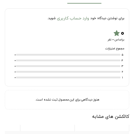
وارد حساب کاربری
برای نوشتن دیدگاه خود
شوید.
۰
star
براساس 0 نفر
مجموع امتیازات
0
5
0
4
0
3
0
2
0
1
هنوز دیدگاهی برای این محصول ثبت نشده است.
کالکشن های مشابه