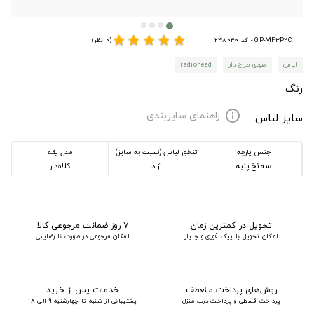
star
star
star
star
star
GP-MF3P2C - کد 238040
(0 نظر)
لباس
هودی طرح دار
radiohead
رنگ
راهنمای سایزبندی
info
سایز لباس
جنس پارچه
تنخور لباس (نسبت به سایز)
مدل یقه
سه نخ پنبه
آزاد
کلاه‌دار
تحویل در کمترین زمان
۷ روز ضمانت مرجوعی کالا
امکان تحویل با پیک فوری و چاپار
امکان مرجوعی در صورت نا رضایتی
روش‌های پرداخت منعطف
خدمات پس از خرید
پرداخت قسطی و پرداخت درب منزل
پشتیبانی از شنبه تا چهارشنبه 9 الی 18