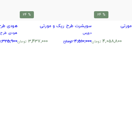
% 24
% 24
مورتی
سویشرت طرح ریک و مورتی
هودی طرح
دورس
هودی طرح د
,325,900
3,437,000
4,510,000
4,058,800
تومان
تومان
تومان