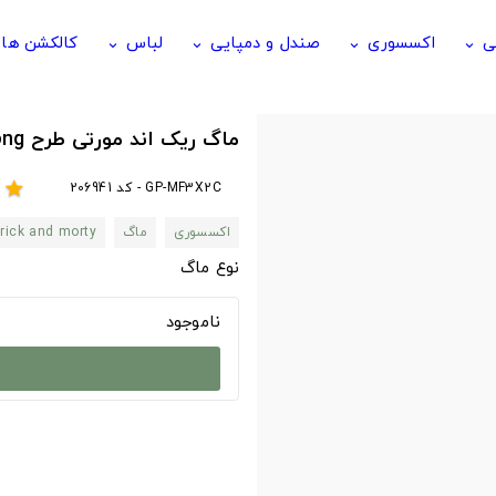
ی
اکسسوری
صندل و دمپایی
لباس
کالکشن ها
keyboard_arrow_down
keyboard_arrow_down
keyboard_arrow_down
keyboard_arrow_down
ماگ ریک اند مورتی طرح Pickle Rick - Dr. Wong
GP-MF3X2C - کد 206941
r
star
اکسسوری
ماگ
rick and morty
نوع ماگ
ناموجود