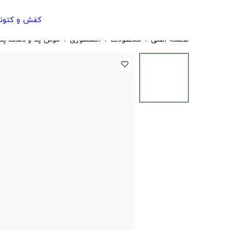
کفش و کتون
صفحه اصلی
محصولات
اکسسوری
موس پد و دسک پد