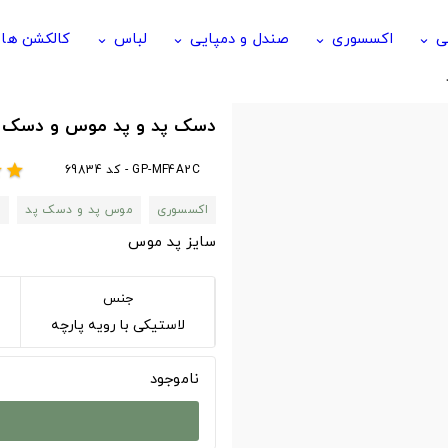
ی
اکسسوری
صندل و دمپایی
لباس
کالکشن ها
keyboard_arrow_down
keyboard_arrow_down
keyboard_arrow_down
keyboard_arrow_down
دسک پد و پد موس و دسک پد با ط
GP-MF4A2C - کد 69834
r
star
اکسسوری
موس پد و دسک پد
n
سایز پد موس
جنس
لاستیکی با رویه پارچه
ناموجود