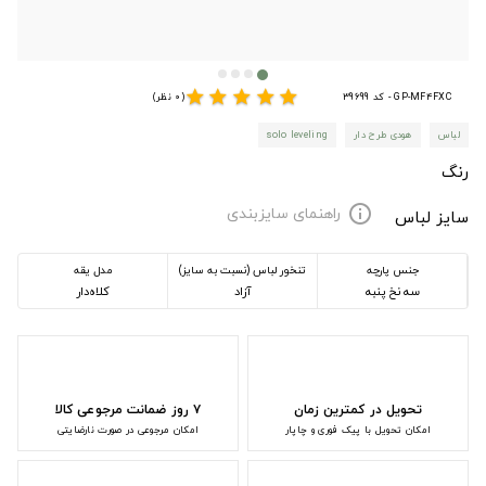
star
star
star
star
star
GP-MF4FXC - کد 39699
(0 نظر)
لباس
هودی طرح دار
solo leveling
رنگ
راهنمای سایزبندی
info
سایز لباس
جنس پارچه
تنخور لباس (نسبت به سایز)
مدل یقه
سه نخ پنبه
آزاد
کلاه‌دار
تحویل در کمترین زمان
۷ روز ضمانت مرجوعی کالا
امکان تحویل با پیک فوری و چاپار
امکان مرجوعی در صورت نارضایتی