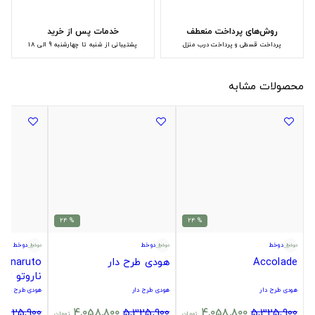
روش‌های پرداخت منعطف
خدمات پس از خرید
پرداخت قسطی و پرداخت درب منزل
پشتیبانی از شنبه تا چهارشنبه 9 الی 18
محصولات مشابه
% 24
% 24
دوخط
دوخط
دوخط
Accolade
هودی طرح دار
ruto
ناروتو تک
هودی طرح دار
هودی طرح دار
هودی طرح دار
5,325,900
4,058,800
5,325,900
4,058,800
5,325,900
تومان
تومان