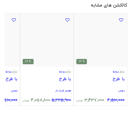
کالکشن های مشابه
% 24
% 24
دوخط
دوخط
دوخط
با طرح
با طرح
با طرح
دورس
هودی طرح دار
دورس
4,510,000
4,058,800
5,325,900
3,437,000
4,510,000
تومان
تومان