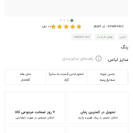
star
star
star
star
star
GP-MF4K2C - کد 59529
(0 نظر)
لباس
هودی طرح دار
resident evil
رنگ
راهنمای سایزبندی
info
سایز لباس
جنس پارچه
تنخور لباس (نسبت به سایز)
مدل یقه
سه نخ پنبه
آزاد
کلاه‌دار
تحویل در کمترین زمان
۷ روز ضمانت مرجوعی کالا
امکان تحویل با پیک فوری و چاپار
امکان مرجوعی در صورت نارضایتی