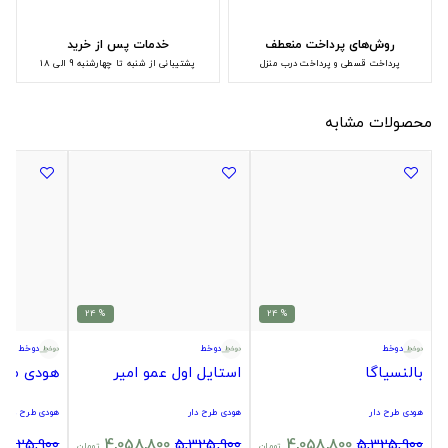
روش‌های پرداخت منعطف
خدمات پس از خرید
پرداخت قسطی و پرداخت درب منزل
پشتیبانی از شنبه تا چهارشنبه 9 الی 18
محصولات مشابه
% 24
% 24
دوخط
دوخط
دوخط
بالنسیاگا
استایل اول عمو امیر
هودی طرح
هودی طرح دار
هودی طرح دار
هودی طرح دار
5,325,900
4,058,800
5,325,900
4,058,800
5,325,900
تومان
تومان