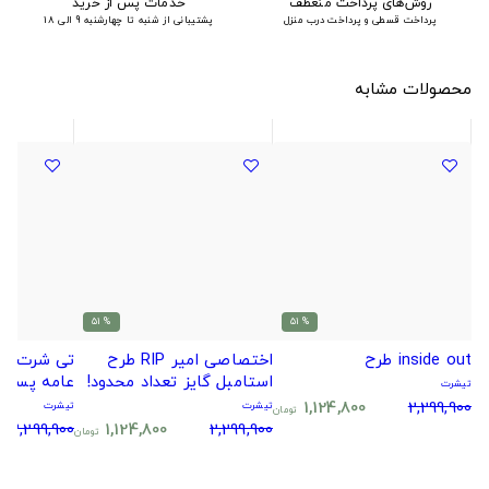
روش‌های پرداخت منعطف
خدمات پس از خرید
پرداخت قسطی و پرداخت درب منزل
پشتیبانی از شنبه تا چهارشنبه 9 الی 18
محصولات مشابه
% 51
% 51
inside out طرح
اختصاصی امیر RIP طرح
تی شرت کل
استامبل گایز تعداد محدود!
عامه پسند
تیشرت
1,124,800
2,299,900
تیشرت
تیشرت
تومان
2,299,900
1,124,800
2,299,900
تومان