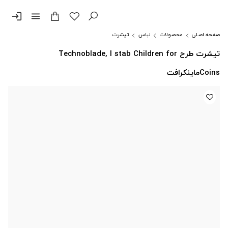
login
menu
صفحه اصلی
محصولات
لباس
تیشرت
تیشرت طرح Technoblade, I stab Children for
Coinsماینکرافت