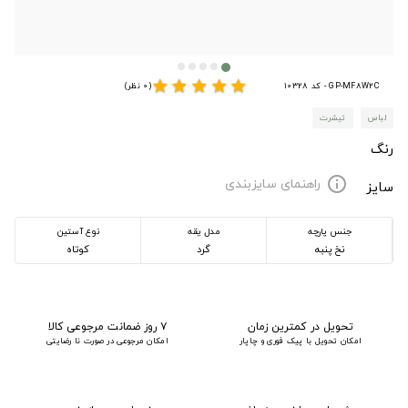
star
star
star
star
star
GP-MF8W2C - کد 10328
(0 نظر)
لباس
تیشرت
رنگ
راهنمای سایزبندی
info
سایز
جنس پارچه
مدل یقه
نوع آستین
نخ پنبه
گرد
کوتاه
تحویل در کمترین زمان
۷ روز ضمانت مرجوعی کالا
امکان تحویل با پیک فوری و چاپار
امکان مرجوعی در صورت نا رضایتی