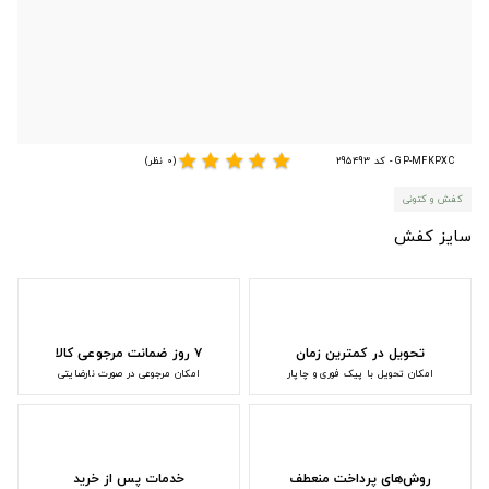
star
star
star
star
star
GP-MFKPXC - کد 295493
(0 نظر)
کفش و کتونی
سایز کفش
تحویل در کمترین زمان
۷ روز ضمانت مرجوعی کالا
امکان تحویل با پیک فوری و چاپار
امکان مرجوعی در صورت نارضایتی
روش‌های پرداخت منعطف
خدمات پس از خرید