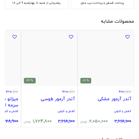
پرداخت قسطی و پرداخت درب منزل
پشتیبانی از شنبه تا چهارشنبه 9 الی 18
محصولات مشابه
% 34
% 22
دوخط
دوخط
دوخط
آندر آرمور مشکی
آندر آرمور طوسی
میزانو ه
سرمه ای
کفش و کتونی
کفش و کتونی
کفش و کتونی
4,378,900
1,724,800
2,618,100
2,050,000
2,618,100
تومان
تومان