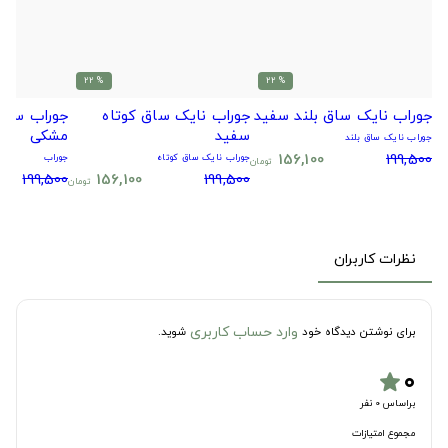
% 22
% 22
جوراب نایک ساق بلند سفید
جوراب نایک ساق کوتاه
جوراب سیتا
سفید
مشکی
جوراب نایک ساق بلند
156,100
199,500
جوراب نایک ساق کوتاه
جوراب
تومان
199,500
156,100
199,500
تومان
نظرات کاربران
وارد حساب کاربری
برای نوشتن دیدگاه خود
شوید.
۰
star
براساس 0 نفر
مجموع امتیازات