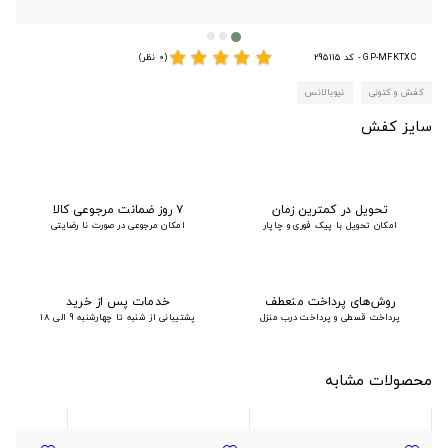
star
star
star
star
star
GP-MFKTXC - کد 295115
(0 نظر)
کفش و کتونی
نیوبالانس
سایز کفش
تحویل در کمترین زمان
۷ روز ضمانت مرجوعی کالا
امکان تحویل با پیک فوری و چاپار
امکان مرجوعی در صورت نا رضایتی
روش‌های پرداخت منعطف
خدمات پس از خرید
پرداخت قسطی و پرداخت درب منزل
پشتیبانی از شنبه تا چهارشنبه 9 الی 18
محصولات مشابه